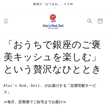
コンテ
銀座の「おつまみ」．ＣＯＭ
ンツに
進む
カ
ー
ト
「おうちで銀座のご褒
美キッシュを楽しむ」
という贅沢なひととき
Alec's Red, Deli. がお届けする「定期宅配サービ
ス」
≪毎月、定期便でご自宅までお届け≫