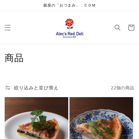
コンテ
銀座の「おつまみ」．ＣＯＭ
ンツに
進む
カ
ー
ト
コ
商品
レ
ク
絞り込みと並び替え
22個の商品
シ
ョ
ン
: