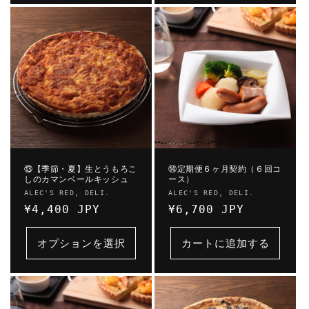
⑬【季節・夏】生とうもろこ
⑭定期便６ヶ月契約（６回コ
しのカマンベールキッシュ
ース）
販
販
ALEC'S RED, DELI.
ALEC'S RED, DELI.
売
通
¥4,400 JPY
売
通
¥6,700 JPY
元:
元:
常
常
価
価
オプションを選択
カートに追加する
格
格