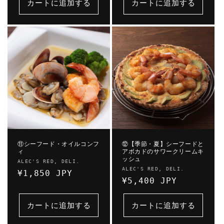
価
カートに追加する
カートに追加する
格
格
⑪シーフード・オイルコンフ
⑫【季節・夏】シーフードと
ィ
アボカドのサワークリームキ
ッシュ
販
ALEC'S RED, DELI.
販
ALEC'S RED, DELI.
売
通
¥1,850 JPY
売
通
¥5,400 JPY
元:
常
元:
常
価
価
カートに追加する
カートに追加する
格
格