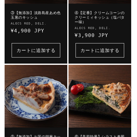
③【無添加】淡路島産あめ色
④【定番】クリームコーンの
玉葱のキッシュ
クリーミィキッシュ（塩バタ
ー味）
販
ALECS RED, DELI.
販
ALECS RED, DELI.
売
通
¥4,900 JPY
売
通
¥3,900 JPY
元:
常
元:
常
価
価
カートに追加する
カートに追加する
格
格
⑤【無添加】お芋の胡麻キッ
⑥【美肌効果】シラスと春菊