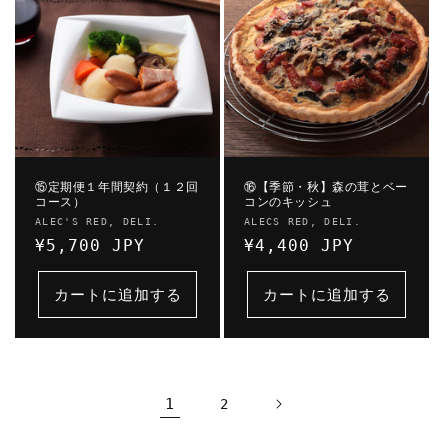
⑮定期便１年間契約（１２回
⑯【季節・秋】森の茸とベー
コース）
コンのキッシュ
販
販
ALEC'S RED, DELI.
ALECS RED, DELI.
売
通
¥5,700 JPY
売
通
¥4,400 JPY
元:
元:
常
常
価
価
カートに追加する
カートに追加する
格
格
1
2