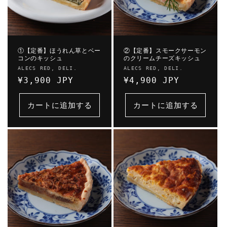
①【定番】ほうれん草とベー
②【定番】スモークサーモン
コンのキッシュ
のクリームチーズキッシュ
販
販
ALECS RED, DELI.
ALECS RED, DELI.
売
通
¥3,900 JPY
売
通
¥4,900 JPY
元:
元:
常
常
価
価
カートに追加する
カートに追加する
格
格