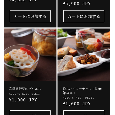
売
通
¥5,900 JPY
元:
常
元:
常
価
価
カートに追加する
カートに追加する
格
格
⑨季節野菜のピクルス
⑩スパイシーナッツ（Noix
épicées.）
販
ALEC'S RED, DELI.
販
ALEC'S RED, DELI.
売
通
¥1,000 JPY
売
通
¥1,000 JPY
元:
常
元:
常
価