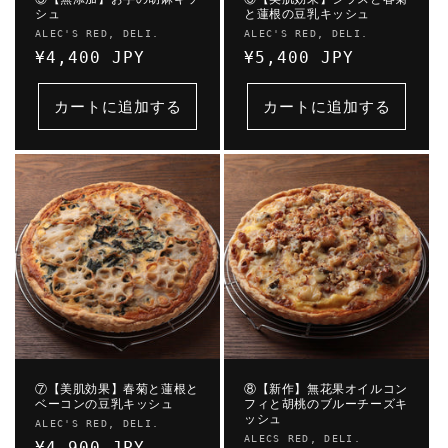
シュ
と蓮根の豆乳キッシュ
販
販
ALEC'S RED, DELI.
ALEC'S RED, DELI.
売
通
¥4,400 JPY
売
通
¥5,400 JPY
元:
元:
常
常
価
価
カートに追加する
カートに追加する
格
格
⑦【美肌効果】春菊と蓮根と
⑧【新作】無花果オイルコン
ベーコンの豆乳キッシュ
フィと胡桃のブルーチーズキ
ッシュ
販
ALEC'S RED, DELI.
販
ALECS RED, DELI.
売
通
¥4,900 JPY